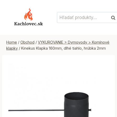
Skip
to
Hľadať:
content
Vyh
Home
/
Obchod
/
VYKUROVANIE > Dymovody > Komínové
klapky
/
Kinekus Klapka 160mm, dlhé tiahlo, hrúbka 2mm