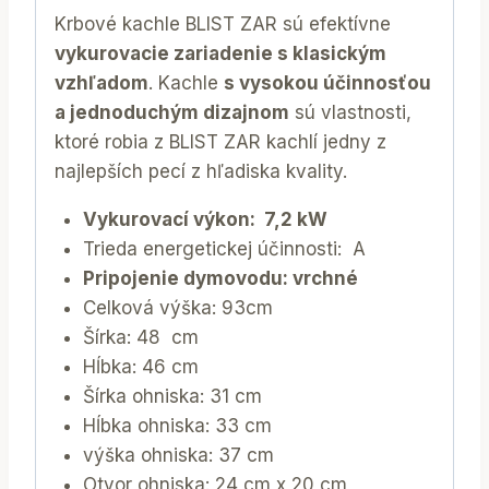
Krbové kachle BLIST ZAR sú efektívne
vykurovacie zariadenie s klasickým
vzhľadom
. Kachle
s vysokou účinnosťou
a jednoduchým dizajnom
sú vlastnosti,
ktoré robia z BLIST ZAR kachlí jedny z
najlepších pecí z hľadiska kvality.
Vykurovací výkon: 7,2 kW
Trieda energetickej účinnosti: A
Pripojenie dymovodu: vrchné
Celková výška: 93cm
Šírka: 48 cm
Hĺbka: 46 cm
Šírka ohniska: 31 cm
Hĺbka ohniska: 33 cm
výška ohniska: 37 cm
Otvor ohniska: 24 cm x 20 cm