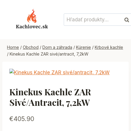
Skip
to
Hľadať:
content
Vyh
Home
/
Obchod
/
Dom a záhrada
/
Kúrenie
/
Krbové kachle
/
Kinekus Kachle ZAR sivé/antracit, 7,2kW
Kinekus Kachle ZAR
Sivé/antracit, 7,2kW
€
405.90