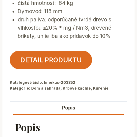
čistá hmotnosť: 64 kg
Dymovod: 118 mm
druh paliva: odporúčané tvrdé drevo s
vlhkosťou ≤20% * mg / Nm3, drevené
brikety, uhlie iba ako prídavok do 10%
DETAIL PRODUKTU
Katalógové číslo:
kinekus-203852
Kategórie:
Dom a záhrada
,
Krbové kachle
,
Kúrenie
Popis
Popis