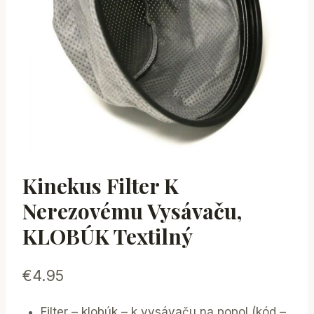
Kinekus Filter K
Nerezovému Vysávaču,
KLOBÚK Textilný
€
4.95
Filter – klobúk – k vysávaču na popol (kód –