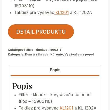
15903110)
Taktiez pre vysavac
KL1201
a KL 1202A
DETAIL PRODUKTU
Katalógové číslo:
kinekus-15903111
Kategórie:
Dom a záhrada
,
Kúrenie
,
Vysávače na popol
Popis
Popis
Filter – klobúk – k vysávaču na popol
(kód – 15903110)
Taktiez pre vysavac
KL1201
a KL 1202A