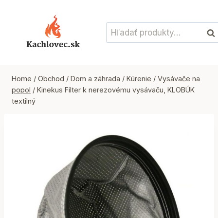
Skip
to
Hľadať:
content
Vyh
Home
/
Obchod
/
Dom a záhrada
/
Kúrenie
/
Vysávače na
popol
/
Kinekus Filter k nerezovému vysávaču, KLOBÚK
textilný