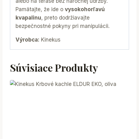
alebo na terase bez náročnej údržby.
Pamätajte, že ide o
vysokohorľavú
kvapalinu
, preto dodržiavajte
bezpečnostné pokyny pri manipulácii.
Výrobca:
Kinekus
Súvisiace Produkty