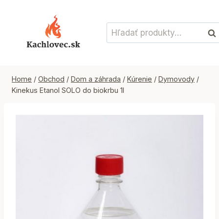
Skip
to
Hľadať:
content
Vyh
Home
/
Obchod
/
Dom a záhrada
/
Kúrenie
/
Dymovody
/
Kinekus Etanol SOLO do biokrbu 1l