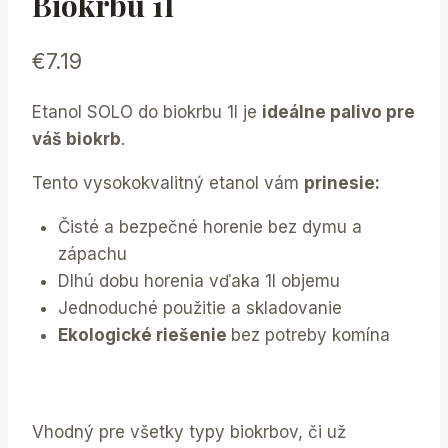
Biokrbu 1l
€
7.19
Etanol SOLO do biokrbu 1l je
ideálne palivo pre
váš biokrb
.
Tento vysokokvalitný etanol vám
prinesie:
Čisté a bezpečné horenie bez dymu a
zápachu
Dlhú dobu horenia vďaka 1l objemu
Jednoduché použitie a skladovanie
Ekologické riešenie
bez potreby komína
Vhodný pre všetky typy biokrbov, či už