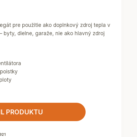
egát pre použitie ako doplnkový zdroj tepla v
 byty, dielne, garaže, nie ako hlavný zdroj
ntilátora
 poistky
ploty
IL PRODUKTU
921