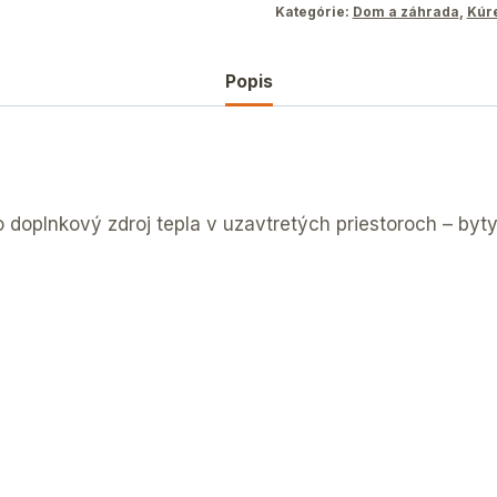
Kategórie:
Dom a záhrada
,
Kúr
Popis
 doplnkový zdroj tepla v uzavtretých priestoroch – byty,