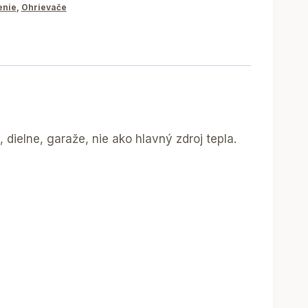
enie
,
Ohrievače
 dielne, garaže, nie ako hlavný zdroj tepla.