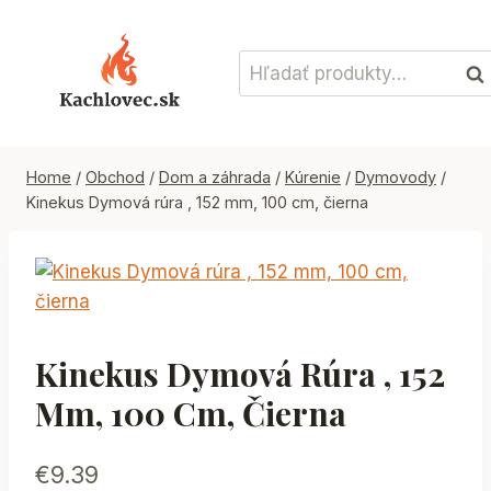
Skip
to
Hľadať:
content
Vyh
Home
/
Obchod
/
Dom a záhrada
/
Kúrenie
/
Dymovody
/
Kinekus Dymová rúra , 152 mm, 100 cm, čierna
Kinekus Dymová Rúra , 152
Mm, 100 Cm, Čierna
€
9.39