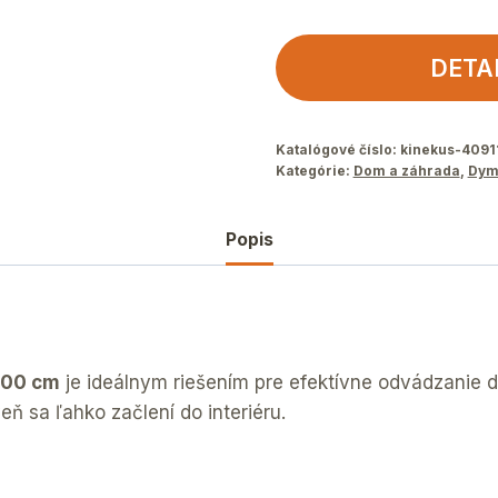
DETA
Katalógové číslo:
kinekus-4091
Kategórie:
Dom a záhrada
,
Dym
Popis
100 cm
je ideálnym riešením pre efektívne odvádzanie d
 sa ľahko začlení do interiéru.