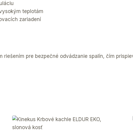
uláciu
i vysokým teplotám
ovacích zariadení
m riešením pre bezpečné odvádzanie spalín, čím prispi