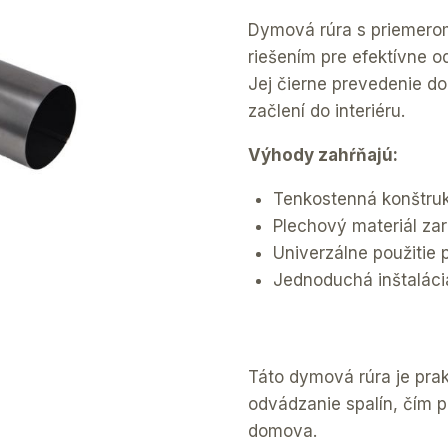
Dymová rúra s priemer
riešením pre efektívne o
Jej čierne prevedenie d
začlení do interiéru.
Výhody zahŕňajú:
Tenkostenná konštruk
Plechový materiál za
Univerzálne použitie 
Jednoduchá inštaláci
Táto dymová rúra je pra
odvádzanie spalín, čím 
domova.