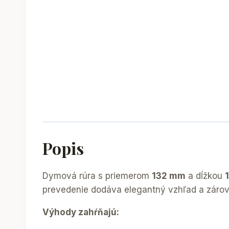
Popis
Dymová rúra s priemerom
132 mm
a dĺžkou
prevedenie dodáva elegantný vzhľad a zároveň
Výhody zahŕňajú: