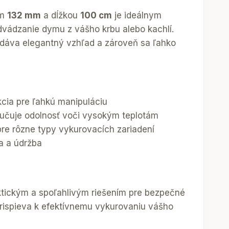
om
132 mm
a dĺžkou
100 cm
je ideálnym
dvádzanie dymu z vášho krbu alebo kachlí.
odáva elegantný vzhľad a zároveň sa ľahko
cia pre ľahkú manipuláciu
ručuje odolnosť voči vysokým teplotám
pre rôzne typy vykurovacích zariadení
a a údržba
ktickým a spoľahlivým riešením pre bezpečné
prispieva k efektívnemu vykurovaniu vášho