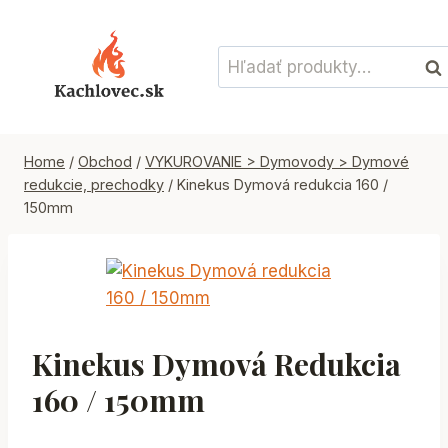
Skip
to
Hľadať:
content
Vyh
Home
/
Obchod
/
VYKUROVANIE > Dymovody > Dymové
redukcie, prechodky
/
Kinekus Dymová redukcia 160 /
150mm
Kinekus Dymová Redukcia
160 / 150mm