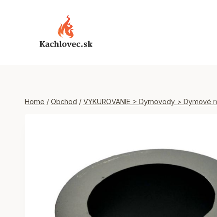
Skip
to
content
Home
/
Obchod
/
VYKUROVANIE > Dymovody > Dymové re