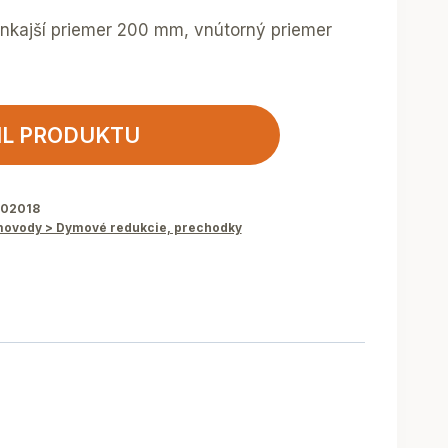
nkajší priemer 200 mm, vnútorný priemer
IL PRODUKTU
802018
ovody > Dymové redukcie, prechodky