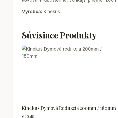
kovová, hrubostenná, vonkajší priemer 200
Výrobca:
Kinekus
Súvisiace Produkty
Kinekus Dymová Redukcia 200mm / 180mm
€
20.49