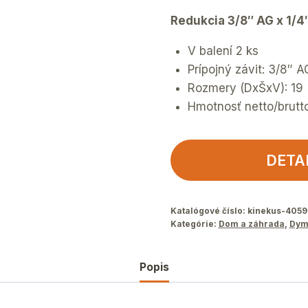
Redukcia 3/8″ AG x 1/4″
V balení 2 ks
Prípojný závit: 3/8″ A
Rozmery (DxŠxV): 19
Hmotnosť netto/brutt
DETA
Katalógové číslo:
kinekus-405
Kategórie:
Dom a záhrada
,
Dym
Popis