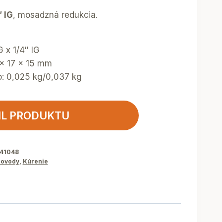
 IG
, mosadzná redukcia.
G x 1/4″ IG
 x 17 x 15 mm
o: 0,025 kg/0,037 kg
IL PRODUKTU
941048
ovody
,
Kúrenie