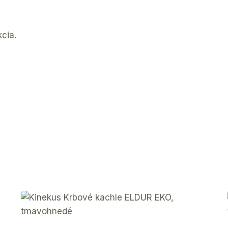
cia.
g