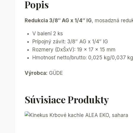
Popis
Redukcia 3/8″ AG x 1/4″ IG
, mosadzná reduk
V balení 2 ks
Prípojný závit: 3/8″ AG x 1/4″ IG
Rozmery (DxŠxV): 19 x 17 x 15 mm
Hmotnosť netto/brutto: 0,025 kg/0,037 k
Výrobca:
GÜDE
Súvisiace Produkty