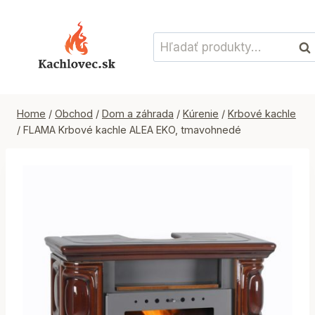
Skip
to
Hľadať:
content
Vyh
Home
/
Obchod
/
Dom a záhrada
/
Kúrenie
/
Krbové kachle
/
FLAMA Krbové kachle ALEA EKO, tmavohnedé