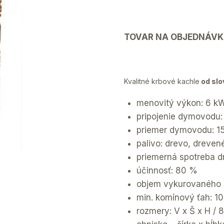
TOVAR NA OBJEDNÁVK
Kvalitné krbové kachle
od slo
menovitý výkon: 6 k
pripojenie dymovodu
priemer dymovodu: 
palivo: drevo, dreven
priemerná spotreba d
účinnosť: 80 %
objem vykurovaného p
min. komínový ťah: 10
rozmery: V x Š x H / 