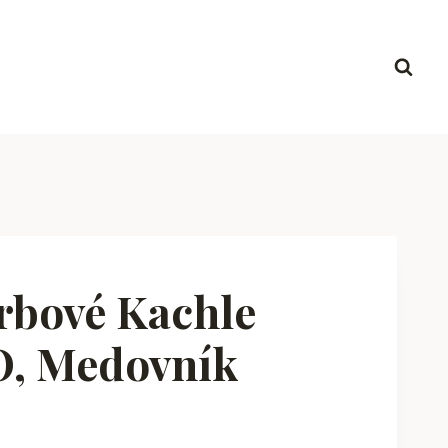
bové Kachle
, Medovník