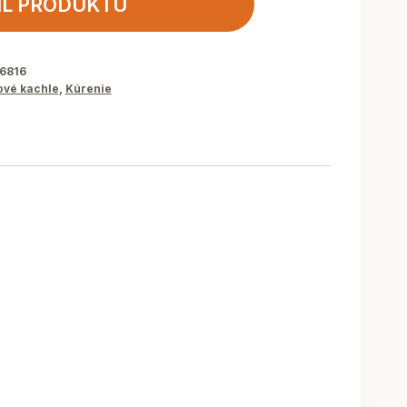
IL PRODUKTU
6816
ové kachle
,
Kúrenie