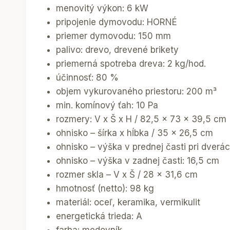
menovitý výkon: 6 kW
pripojenie dymovodu: HORNÉ
priemer dymovodu: 150 mm
palivo: drevo, drevené brikety
priemerná spotreba dreva: 2 kg/hod.
účinnosť: 80 %
objem vykurovaného priestoru: 200 m³
min. komínový ťah: 10 Pa
rozmery: V x Š x H / 82,5 x 73 x 39,5 cm
ohnisko – šírka x hĺbka / 35 x 26,5 cm
ohnisko – výška v prednej časti pri dverá
ohnisko – výška v zadnej časti: 16,5 cm
rozmer skla – V x Š / 28 x 31,6 cm
hmotnosť (netto): 98 kg
materiál: oceľ, keramika, vermikulit
energetická trieda: A