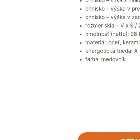
ohnisko – šírka x hĺb
ohnisko – výška v pre
ohnisko – výška v zad
rozmer skla – V x Š /
hmotnosť (netto): 98 
materiál: oceľ, kerami
energetická trieda: A
farba: medovník