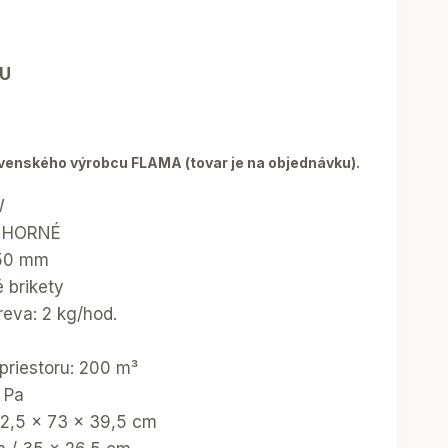
U
venského výrobcu FLAMA (tovar je na objednávku).
W
: HORNÉ
150 mm
é brikety
reva: 2 kg/hod.
riestoru: 200 m³
 Pa
82,5 x 73 x 39,5 cm