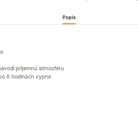
Popis
ou
navodí príjemnú atmosféru
 po 6 hodinách vypne