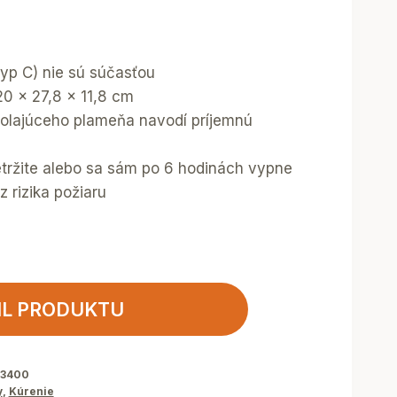
typ C) nie sú súčasťou
20 x 27,8 x 11,8 cm
polajúceho plameňa navodí príjemnú
tržite alebo sa sám po 6 hodinách vypne
z rizika požiaru
IL PRODUKTU
43400
y
,
Kúrenie