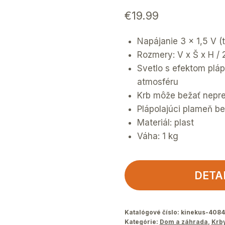
€
19.99
Napájanie 3 x 1,5 V (
Rozmery: V x Š x H / 
Svetlo s efektom plá
atmosféru
Krb môže bežať nepre
Plápolajúci plameň be
Materiál: plast
Váha: 1 kg
DETA
Katalógové číslo:
kinekus-408
Kategórie:
Dom a záhrada
,
Krb