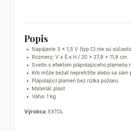
Popis
Napájanie 3 x 1,5 V (typ C) nie sú súčasť
Rozmery: V x Š x H / 20 x 27,8 x 11,8 cm
Svetlo s efektom plápolajúceho plameňa 
Krb môže bežať nepretržite alebo sa sám
Plápolajúci plameň bez rizika požiaru
Materiál: plast
Váha: 1 kg
Výrobca:
EXTOL