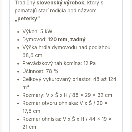
Tradičný
slovenský výrobok
, ktorý si
pamätajú starí rodičia pod názvom
„peterky“
.
Výkon: 5 kW
Dymovod:
120 mm, zadný
Výška hrdla dymovodu nad podlahou:
68,6 cm
Prevádzkový ťah komína: 12 Pa
Účinnosť: 78 %
Celkový vykurovaný priestor: 48 až 124
m³
Rozmery: V x Š x H / 88 x 29 x 32 cm
Rozmer otvoru ohniska: V x Š / 20 x
17,5 cm
Rozmer ohniska: V x Š x H / 44 x 19 x
21 cm