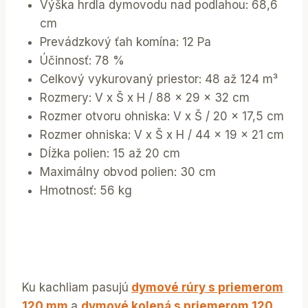
Výška hrdla dymovodu nad podlahou: 68,6
cm
Prevádzkový ťah komína: 12 Pa
Účinnosť: 78 %
Celkový vykurovaný priestor: 48 až 124 m³
Rozmery: V x Š x H / 88 x 29 x 32 cm
Rozmer otvoru ohniska: V x Š / 20 x 17,5 cm
Rozmer ohniska: V x Š x H / 44 x 19 x 21 cm
Dĺžka polien: 15 až 20 cm
Maximálny obvod polien: 30 cm
Hmotnosť: 56 kg
Ku kachliam pasujú
dymové rúry s priemerom
120 mm
a
dymové kolená s priemerom 120