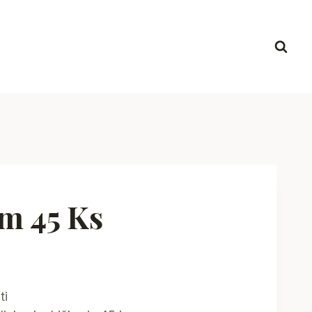
m 45 Ks
ti