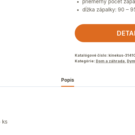
priemerný počet zápal
dĺžka zápalky: 90 – 
DETA
Katalógové číslo:
kinekus-3141
Kategórie:
Dom a záhrada
,
Dym
Popis
5 ks