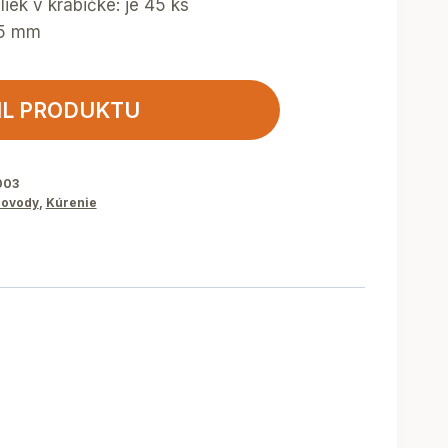
iek v krabičke: je 45 ks
95 mm
IL PRODUKTU
003
ovody
,
Kúrenie