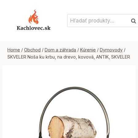
Skip
to
Hľadať:
content
Vyh
Home
/
Obchod
/
Dom a záhrada
/
Kúrenie
/
Dymovody
/
SKVELER Noša ku krbu, na drevo, kovová, ANTIK, SKVELER