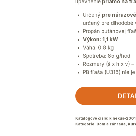
upevnenie
priamo na fľ
Určený
pre nárazové
určený pre dlhodobé 
Propán butánovej fľa
Výkon: 1,1 kW
Váha: 0,8 kg
Spotreba: 85 g/hod
Rozmery (š x h x v) 
PB fľaša (U316) nie j
DETA
Katalógové číslo:
kinekus-2001
Kategórie:
Dom a záhrada
,
Kúr