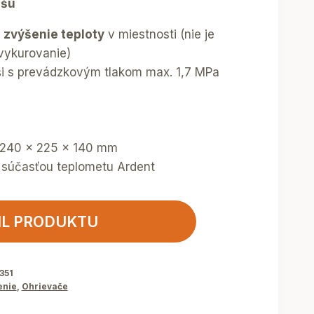
ašu
 zvýšenie teploty
v miestnosti (nie je
vykurovanie)
ši s prevádzkovým tlakom max. 1,7 MPa
– 240 x 225 x 140 mm
e súčasťou teplometu Ardent
IL PRODUKTU
351
enie
,
Ohrievače