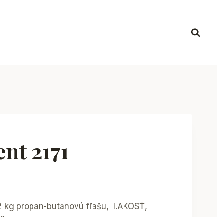
nt 2171
2 kg propan-butanovú fľašu, I.AKOSŤ,