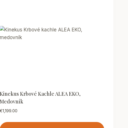
Kinekus Krbové Kachle ALEA EKO,
Medovník
€
1,199.00