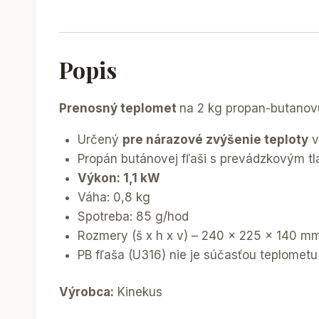
Popis
Prenosný teplomet
na 2 kg propan-butanov
Určený
pre nárazové zvýšenie teploty
v
Propán butánovej fľaši s prevádzkovým t
Výkon: 1,1 kW
Váha: 0,8 kg
Spotreba: 85 g/hod
Rozmery (š x h x v) – 240 x 225 x 140 m
PB fľaša (U316) nie je súčasťou teplometu
Výrobca:
Kinekus