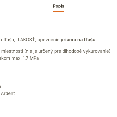
Popis
ú fľašu, I.AKOSŤ, upevnenie
priamo na fľašu
 miestnosti (nie je určený pre dlhodobé vykurovanie)
lakom max. 1,7 MPa
m
 Ardent