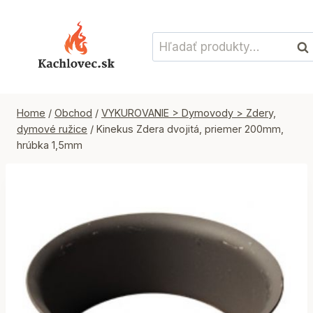
Skip
to
Hľadať:
content
Vyh
Home
/
Obchod
/
VYKUROVANIE > Dymovody > Zdery,
dymové ružice
/
Kinekus Zdera dvojitá, priemer 200mm,
hrúbka 1,5mm