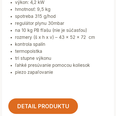
výkon: 4,2 kW
hmotnosť: 9,5 kg
spotreba 315 g/hod
regulátor plynu 30mbar
na 10 kg PB fľašu (nie je súčasťou)
rozmery (š x h x v) – 43 x 52 x 72 cm
kontrola spalín
termopoistka
tri stupne výkonu
ľahké presúvanie pomocou koliesok
piezo zapaľovanie
DETAIL PRODUKTU