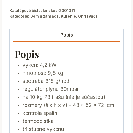
Katalógové číslo:
kinekus-2001011
Kategórie:
Dom a záhrada
,
Kúrenie
,
Ohrievače
Popis
Popis
výkon: 4,2 kW
hmotnosť: 9,5 kg
spotreba 315 g/hod
regulátor plynu 30mbar
na 10 kg PB fľašu (nie je súčasťou)
rozmery (š x h x v) – 43 x 52 x 72 cm
kontrola spalín
termopoistka
tri stupne výkonu