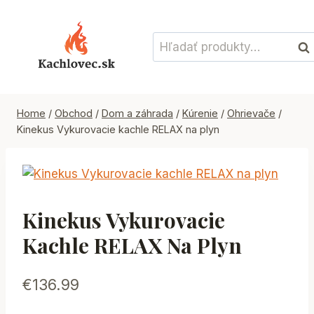
Skip
to
Hľadať:
content
Vyh
Home
/
Obchod
/
Dom a záhrada
/
Kúrenie
/
Ohrievače
/
Kinekus Vykurovacie kachle RELAX na plyn
Kinekus Vykurovacie
Kachle RELAX Na Plyn
€
136.99