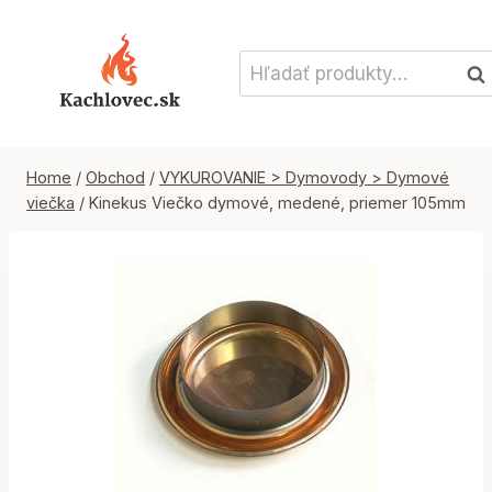
Skip
to
Hľadať:
content
Vyh
Home
/
Obchod
/
VYKUROVANIE > Dymovody > Dymové
viečka
/
Kinekus Viečko dymové, medené, priemer 105mm