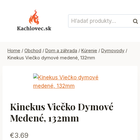
Skip
to
Hľadať:
content
Vyh
Home
/
Obchod
/
Dom a záhrada
/
Kúrenie
/
Dymovody
/
Kinekus Viečko dymové medené, 132mm
Kinekus Viečko Dymové
Medené, 132mm
€
3.69