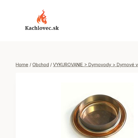
Skip
to
content
Home
/
Obchod
/
VYKUROVANIE > Dymovody > Dymové v