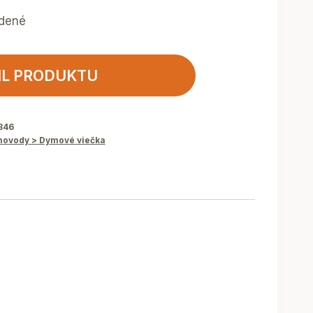
edené
IL PRODUKTU
346
ovody > Dymové viečka