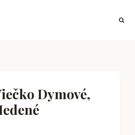
Viečko Dymové,
Medené