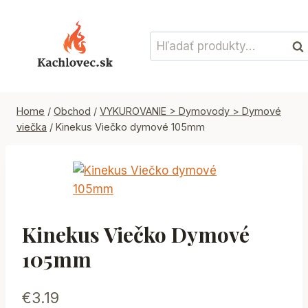
Skip
to
Hľadať:
content
Vyh
Home
/
Obchod
/
VYKUROVANIE > Dymovody > Dymové
viečka
/
Kinekus Viečko dymové 105mm
Kinekus Viečko Dymové
105mm
€
3.19