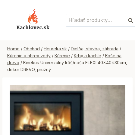
Skip
to
Hľadať:
content
Vyh
Home
/
Obchod
/
Heureka.sk
/
Dielňa, stavba, záhrada
/
Kúrenie a ohrev vody
/
Kúrenie
/
Krby a kachle
/
Koše na
drevo
/
Kinekus Univerzálny kôš/noša FLEXI 40x40x30cm,
dekor DREVO, pružný