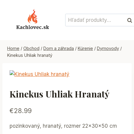
Skip
to
Hľadať:
content
Vyh
Home
/
Obchod
/
Dom a záhrada
/
Kúrenie
/
Dymovody
/
Kinekus Uhliak hranatý
Kinekus Uhliak Hranatý
€
28.99
pozinkovaný, hranatý, rozmer 22x30x50 cm