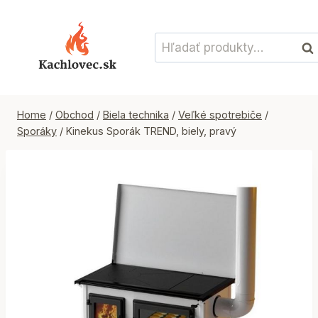
Skip
to
Hľadať:
content
Vyh
Home
/
Obchod
/
Biela technika
/
Veľké spotrebiče
/
Sporáky
/
Kinekus Sporák TREND, biely, pravý