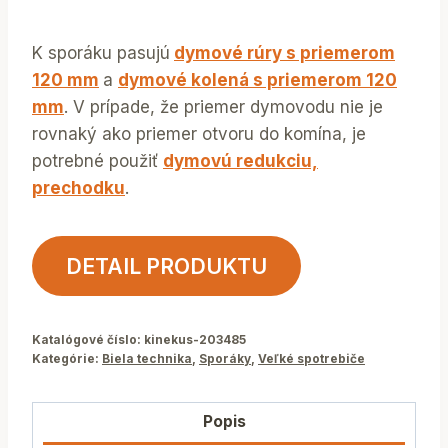
K sporáku pasujú
dymové rúry s priemerom
120 mm
a
dymové kolená s priemerom 120
mm
. V prípade, že priemer dymovodu nie je
rovnaký ako priemer otvoru do komína, je
potrebné použiť
dymovú redukciu,
prechodku
.
DETAIL PRODUKTU
Katalógové číslo:
kinekus-203485
Kategórie:
Biela technika
,
Sporáky
,
Veľké spotrebiče
Popis