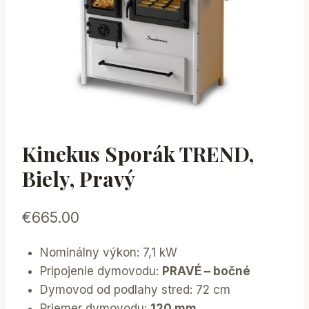
Kinekus Sporák TREND,
Biely, Pravý
€
665.00
Nominálny výkon: 7,1 kW
Pripojenie dymovodu:
PRAVÉ – bočné
Dymovod od podlahy stred: 72 cm
Priemer dymovodu:
120 mm