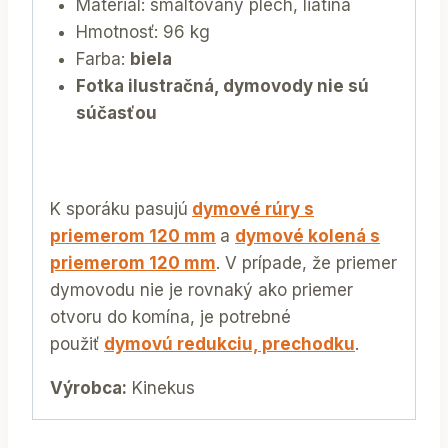
Materiál: smaltovaný plech, liatina
Hmotnosť: 96 kg
Farba:
biela
Fotka ilustračná, dymovody nie sú
súčasťou
K sporáku pasujú
dymové rúry s
priemerom 120 mm
a
dymové kolená s
priemerom 120 mm
. V prípade, že priemer
dymovodu nie je rovnaký ako priemer
otvoru do komína, je potrebné
použiť
dymovú redukciu, prechodku
.
Výrobca:
Kinekus