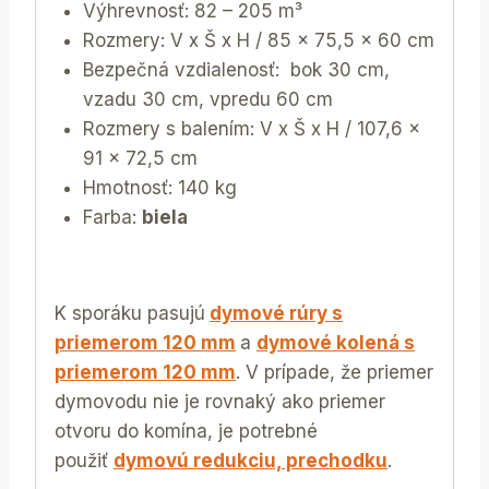
Výhrevnosť: 82 – 205 m³
Rozmery: V x Š x H / 85 x 75,5 x 60 cm
Bezpečná vzdialenosť: bok 30 cm,
vzadu 30 cm, vpredu 60 cm
Rozmery s balením: V x Š x H / 107,6 x
91 x 72,5 cm
Hmotnosť: 140 kg
Farba:
biela
K sporáku pasujú
dymové rúry s
priemerom 120 mm
a
dymové kolená s
priemerom 120 mm
. V prípade, že priemer
dymovodu nie je rovnaký ako priemer
otvoru do komína, je potrebné
použiť
dymovú redukciu, prechodku
.