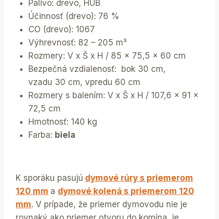
Palivo: drevo, HUB
Účinnosť (drevo): 76 %
CO (drevo): 1067
Výhrevnosť: 82 – 205 m³
Rozmery: V x Š x H / 85 x 75,5 x 60 cm
Bezpečná vzdialenosť: bok 30 cm,
vzadu 30 cm, vpredu 60 cm
Rozmery s balením: V x Š x H / 107,6 x 91 x
72,5 cm
Hmotnosť: 140 kg
Farba:
biela
K sporáku pasujú
dymové rúry s priemerom
120 mm
a
dymové kolená s priemerom 120
mm
. V prípade, že priemer dymovodu nie je
rovnaký ako priemer otvoru do komína, je