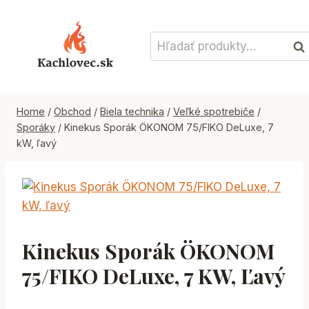
Skip
to
Hľadať:
content
Vyh
Home
/
Obchod
/
Biela technika
/
Veľké spotrebiče
/
Sporáky
/
Kinekus Sporák ÖKONOM 75/FIKO DeLuxe, 7
kW, ľavý
Kinekus Sporák ÖKONOM
75/FIKO DeLuxe, 7 KW, Ľavý