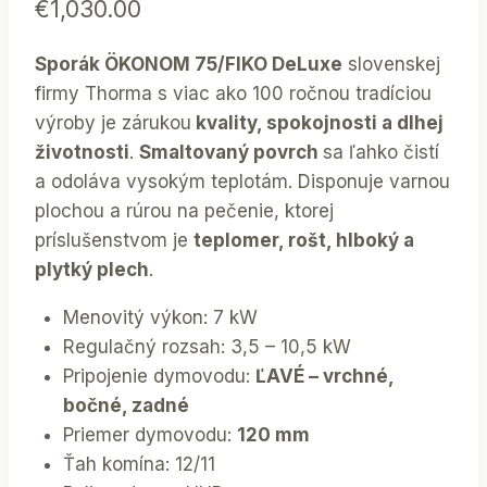
€
1,030.00
Sporák ÖKONOM 75/FIKO DeLuxe
slovenskej
firmy Thorma s viac ako 100 ročnou tradíciou
výroby je zárukou
kvality, spokojnosti a dlhej
životnosti
.
Smaltovaný povrch
sa ľahko čistí
a odoláva vysokým teplotám. Disponuje varnou
plochou a rúrou na pečenie, ktorej
príslušenstvom je
teplomer, rošt, hlboký a
plytký plech
.
Menovitý výkon: 7 kW
Regulačný rozsah: 3,5 – 10,5 kW
Pripojenie dymovodu:
ĽAVÉ – vrchné,
bočné, zadné
Priemer dymovodu:
120 mm
Ťah komína: 12/11