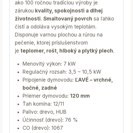
ako 100 ročnou tradíciou výroby je
zárukou
kvality, spokojnosti a dlhej
životnosti
.
Smaltovaný povrch
sa ľahko
čistí a odoláva vysokým teplotám.
Disponuje varnou plochou a rúrou na
pečenie, ktorej príslušenstvom
je
teplomer, rošt, hlboký a plytký plech
.
Menovitý výkon: 7 kW
Regulačný rozsah: 3,5 – 10,5 kW
Pripojenie dymovodu:
ĽAVÉ – vrchné,
bočné, zadné
Priemer dymovodu:
120 mm
Ťah komína: 12/11
Palivo: drevo, HUB
Účinnosť (drevo): 76 %
CO (drevo): 1067