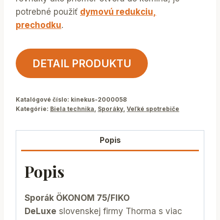
potrebné použiť
dymovú redukciu,
prechodku
.
DETAIL PRODUKTU
Katalógové číslo:
kinekus-2000058
Kategórie:
Biela technika
,
Sporáky
,
Veľké spotrebiče
Popis
Popis
Sporák ÖKONOM 75/FIKO
DeLuxe
slovenskej firmy Thorma s viac