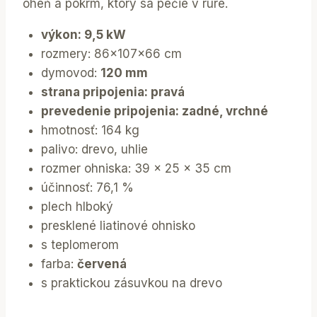
oheň a pokrm, ktorý sa pečie v rúre.
výkon: 9,5 kW
rozmery: 86x107x66 cm
dymovod:
120 mm
strana pripojenia: pravá
prevedenie pripojenia: zadné, vrchné
hmotnosť: 164 kg
palivo: drevo, uhlie
rozmer ohniska: 39 x 25 x 35 cm
účinnosť: 76,1 %
plech hlboký
presklené liatinové ohnisko
s teplomerom
farba:
červená
s praktickou zásuvkou na drevo