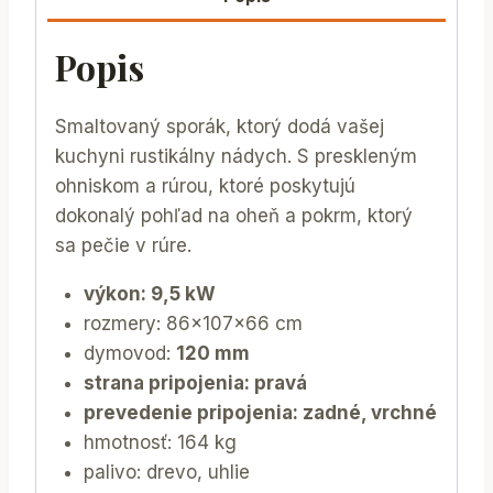
Popis
Smaltovaný sporák, ktorý dodá vašej
kuchyni rustikálny nádych. S preskleným
ohniskom a rúrou, ktoré poskytujú
dokonalý pohľad na oheň a pokrm, ktorý
sa pečie v rúre.
výkon: 9,5 kW
rozmery: 86x107x66 cm
dymovod:
120 mm
strana pripojenia: pravá
prevedenie pripojenia: zadné, vrchné
hmotnosť: 164 kg
palivo: drevo, uhlie