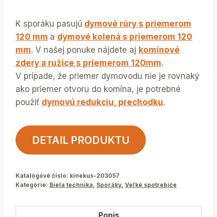
K sporáku pasujú
dymové rúry s priemerom
120 mm
a
dymové kolená s priemerom 120
mm
. V našej ponuke nájdete aj
komínové
zdery a ružice s priemerom 120mm
.
V prípade, že priemer dymovodu nie je rovnaký
ako priemer otvoru do komína, je potrebné
použiť
dymovú redukciu, prechodku
.
DETAIL PRODUKTU
Katalógové číslo:
kinekus-203057
Kategórie:
Biela technika
,
Sporáky
,
Veľké spotrebiče
Popis