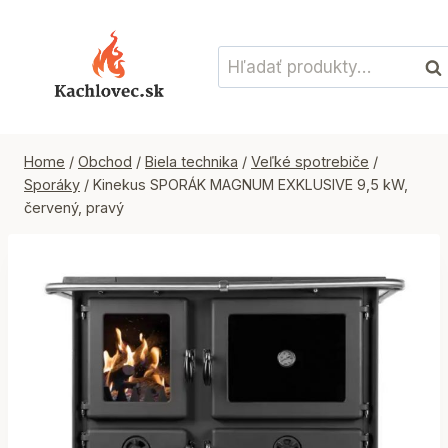
Skip
to
Hľadať:
content
Vyh
Home
/
Obchod
/
Biela technika
/
Veľké spotrebiče
/
Sporáky
/
Kinekus SPORÁK MAGNUM EXKLUSIVE 9,5 kW,
červený, pravý