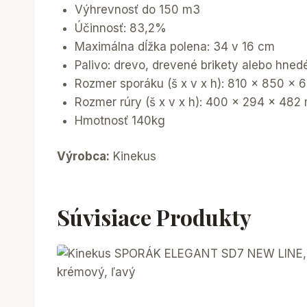
Výhrevnosť do 150 m3
Účinnosť: 83,2%
Maximálna dĺžka polena: 34 v 16 cm
Palivo: drevo, drevené brikety alebo hnedé
Rozmer sporáku (š x v x h): 810 x 850 x
Rozmer rúry (š x v x h): 400 x 294 x 48
Hmotnosť 140kg
Výrobca:
Kinekus
Súvisiace Produkty