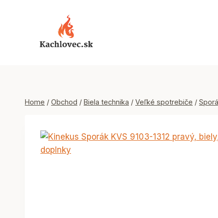
Skip
to
content
Home
/
Obchod
/
Biela technika
/
Veľké spotrebiče
/
Spor