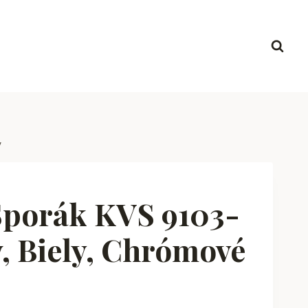
y
Sporák KVS 9103-
ý, Biely, Chrómové