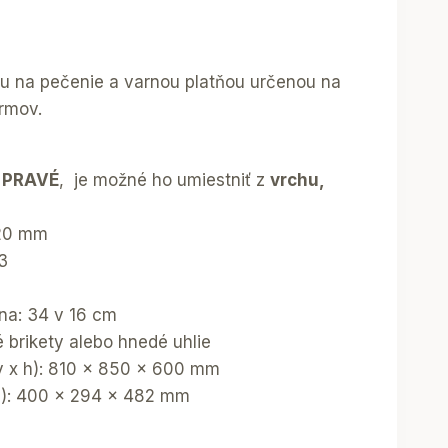
ou na pečenie a varnou platňou určenou na
rmov.
:
PRAVÉ
, je možné ho umiestniť z
vrchu,
120 mm
3
na: 34 v 16 cm
é brikety alebo hnedé uhlie
v x h): 810 x 850 x 600 mm
 h): 400 x 294 x 482 mm