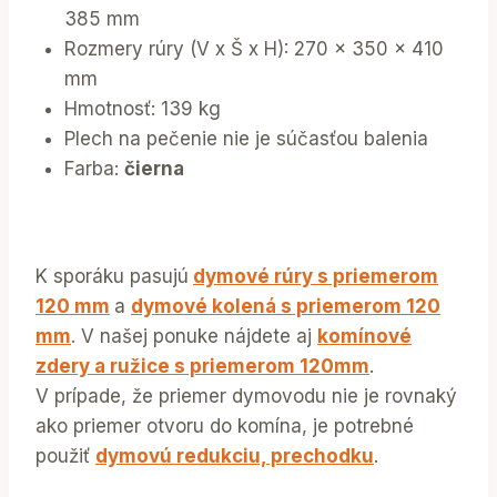
385 mm
Rozmery rúry (V x Š x H): 270 x 350 x 410
mm
Hmotnosť: 139 kg
Plech na pečenie nie je súčasťou balenia
Farba:
čierna
K sporáku pasujú
dymové rúry s priemerom
120 mm
a
dymové kolená s priemerom 120
mm
. V našej ponuke nájdete aj
komínové
zdery a ružice s priemerom 120mm
.
V prípade, že priemer dymovodu nie je rovnaký
ako priemer otvoru do komína, je potrebné
použiť
dymovú redukciu, prechodku
.