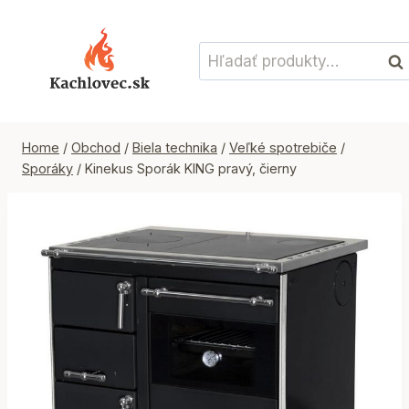
Skip
to
Hľadať:
content
Vyh
Home
/
Obchod
/
Biela technika
/
Veľké spotrebiče
/
Sporáky
/
Kinekus Sporák KING pravý, čierny