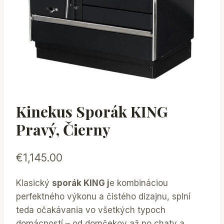
Kinekus Sporák KING
Pravý, Čierny
€
1,145.00
Klasický
sporák KING j
e kombináciou
perfektného výkonu a čistého dizajnu, splní
teda očakávania vo všetkých typoch
domácností – od domčekov až po chaty a