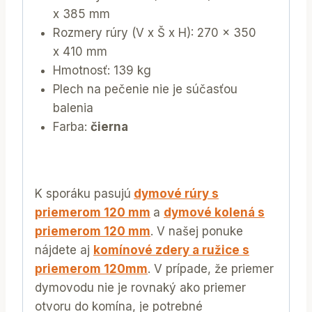
x 385 mm
Rozmery rúry (V x Š x H): 270 x 350
x 410 mm
Hmotnosť: 139 kg
Plech na pečenie nie je súčasťou
balenia
Farba:
čierna
K sporáku pasujú
dymové rúry s
priemerom 120 mm
a
dymové kolená s
priemerom 120 mm
. V našej ponuke
nájdete aj
komínové zdery a ružice s
priemerom 120mm
. V prípade, že priemer
dymovodu nie je rovnaký ako priemer
otvoru do komína, je potrebné