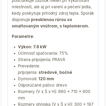
podčiarkuje zážitok nielen pri vykurovaní
miestnosti, ale aj pri varení a pečení jedla,
kedy poskytuje prírodný zdroj tepla. Sporák
disponuje
presklenou rúrou so
smaltovaným vnútrom, s teplomerom.
Parametre
:
Výkon: 7.8 kW
Účinnosť spaľovania: 75%
Strana pripojenia: PRAVÁ
Prevedenie
pripojenia:
stredové, bočné
Dymovod:
120 mm
Odporúčané palivo: drevo
Rozmery (V x Š x H): 860 x 710 x 600
mm
Rozmery ohniska (V x Š x H): 300 x 197