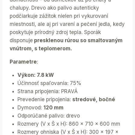
chalupy. Drevo ako palivo autenticky
podčiarkuje zážitok nielen pri vykurovaní
miestnosti, ale aj pri varení a pečení jedla, kedy
poskytuje prírodný zdroj tepla. Sporák
disponuje
presklenou rúrou so smaltovaným
vnútrom, s teplomerom.
Parametre
:
Výkon: 7.8 kW
Účinnosť spaľovania: 75%
Strana pripojenia: PRAVÁ
Prevedenie pripojenia:
stredové, bočné
Dymovod:
120 mm
Odporúčané palivo: drevo
Rozmery (V x Š x H): 860 x 710 x 600 mm
Rozmery ohniska (V x Š x H): 300 x 197 x