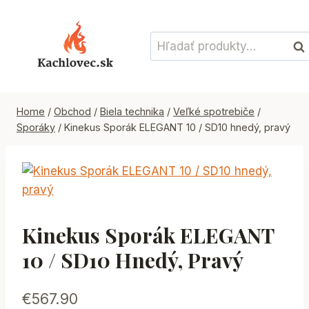
Skip
to
Hľadať:
content
Vyh
Home
/
Obchod
/
Biela technika
/
Veľké spotrebiče
/
Sporáky
/
Kinekus Sporák ELEGANT 10 / SD10 hnedý, pravý
Kinekus Sporák ELEGANT
10 / SD10 Hnedý, Pravý
€
567.90