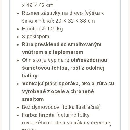
x 49 x 42 cm
Rozmer zásuvky na drevo (výška x
šírka x hĺbka): 20 x 32 x 38 cm
Hmotnosť: 106 kg
S poklopom
Rúra presklená so smaltovaným
vnútrom a s teplomerom
​Ohnisko je vyplnené
ohňovzdornou
šamotovou tehlou, rošt z odolnej
liatiny
Vonkajší plášť sporáka, ako aj rúra sú
vyrobené z ocele a chránené
smaltom
Bez dymovodov (fotka ilustračná)
Farba:
hnedá
(detailné fotky
rovnakého modelu sporáka v červenej