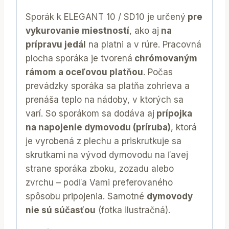
Sporák k ELEGANT 10 / SD10 je určený
pre
vykurovanie miestností
, ako aj
na
prípravu jedál
na platni a v rúre. Pracovná
plocha sporáka je tvorená
chrómovaným
rámom a oceľovou platňou
. Počas
prevádzky sporáka sa platňa zohrieva a
prenáša teplo na nádoby, v ktorých sa
varí. So sporákom sa dodáva aj
prípojka
na napojenie dymovodu (príruba)
, ktorá
je vyrobená z plechu a priskrutkuje sa
skrutkami na vývod dymovodu na ľavej
strane sporáka zboku, zozadu alebo
zvrchu – podľa Vami preferovaného
spôsobu pripojenia. Samotné
dymovody
nie sú súčasťou
(fotka ilustračná).