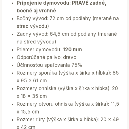
Pripojenie dymovodu: PRAVÉ zadné,
bočné aj vrchné
Bočný vývod: 72 cm od podlahy (merané na
stred vývodu)
Zadný vývod: 64,5 cm od podlahy (merané
na stred vývodu)
Priemer dymovodu:
120 mm
Odporúčané palivo: drevo
Účinnosťou spaľovania 75%
Rozmery sporáka (výška x šírka x hĺbka): 85
x 95 x 61 cm
Rozmery ohniska (výška x šírka x hĺbka): 20
x 18 x 35 cm
Rozmery otvoru ohniska (výška x šírka): 11,5
x 15,5 cm
Rozmer rúry (výška x šírka x hĺbka): 20 x 49
x 42 cm