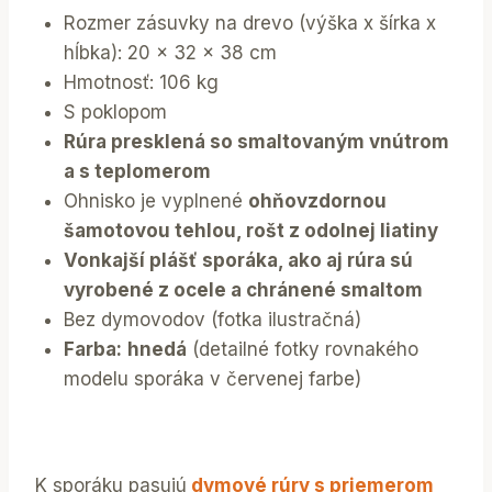
Rozmer zásuvky na drevo (výška x šírka x
hĺbka): 20 x 32 x 38 cm
Hmotnosť: 106 kg
S poklopom
Rúra presklená so smaltovaným vnútrom
a s teplomerom
​Ohnisko je vyplnené
ohňovzdornou
šamotovou tehlou, rošt z odolnej liatiny
Vonkajší plášť sporáka, ako aj rúra sú
vyrobené z ocele a chránené smaltom
Bez dymovodov (fotka ilustračná)
Farba:
hnedá
(detailné fotky rovnakého
modelu sporáka v červenej farbe)
K sporáku pasujú
dymové rúry s priemerom