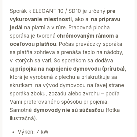
Sporák k ELEGANT 10 / SD10 je určený
pre
vykurovanie miestností
, ako aj
na prípravu
jedál
na platni a v rúre. Pracovná plocha
sporáka je tvorená
chrómovaným rámom a
oceľovou platňou
. Počas prevádzky sporáka
sa platňa zohrieva a prenáša teplo na nádoby,
v ktorých sa varí. So sporákom sa dodáva
aj
prípojka na napojenie dymovodu (príruba)
,
ktorá je vyrobená z plechu a priskrutkuje sa
skrutkami na vývod dymovodu na ľavej strane
sporáka zboku, zozadu alebo zvrchu – podľa
Vami preferovaného spôsobu pripojenia.
Samotné
dymovody nie sú súčasťou
(fotka
ilustračná).
Výkon: 7 kW