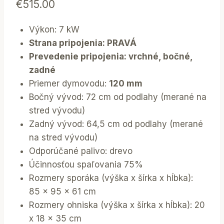
€
515.00
Výkon: 7 kW
Strana pripojenia: PRAVÁ
Prevedenie pripojenia: vrchné, bočné,
zadné
Priemer dymovodu:
120 mm
Bočný vývod: 72 cm od podlahy (merané na
stred vývodu)
Zadný vývod: 64,5 cm od podlahy (merané
na stred vývodu)
Odporúčané palivo: drevo
Účinnosťou spaľovania 75%
Rozmery sporáka (výška x šírka x hĺbka):
85 x 95 x 61 cm
Rozmery ohniska (výška x šírka x hĺbka): 20
x 18 x 35 cm