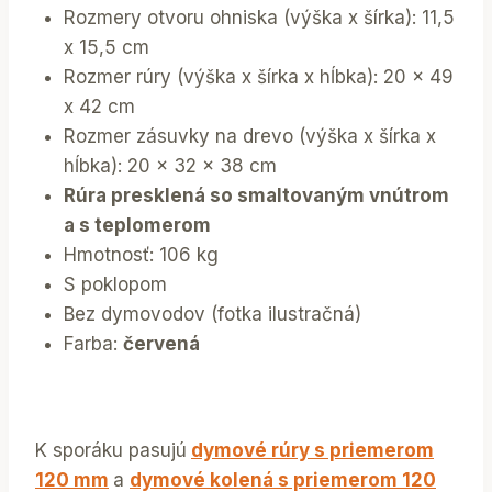
Rozmery otvoru ohniska (výška x šírka): 11,5
x 15,5 cm
Rozmer rúry (výška x šírka x hĺbka): 20 x 49
x 42 cm
Rozmer zásuvky na drevo (výška x šírka x
hĺbka): 20 x 32 x 38 cm
Rúra presklená so smaltovaným vnútrom
a s teplomerom
Hmotnosť: 106 kg
S poklopom
Bez dymovodov (fotka ilustračná)
Farba:
červená
K sporáku pasujú
dymové rúry s priemerom
120 mm
a
dymové kolená s priemerom 120