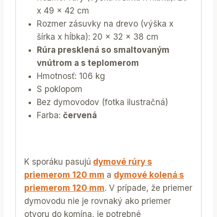
x 49 x 42 cm
Rozmer zásuvky na drevo (výška x
šírka x hĺbka): 20 x 32 x 38 cm
Rúra presklená so smaltovaným
vnútrom a s teplomerom
Hmotnosť: 106 kg
S poklopom
Bez dymovodov (fotka ilustračná)
Farba:
červená
K sporáku pasujú
dymové rúry s
priemerom 120 mm
a
dymové kolená s
priemerom 120 mm
. V prípade, že priemer
dymovodu nie je rovnaký ako priemer
otvoru do komína, je potrebné