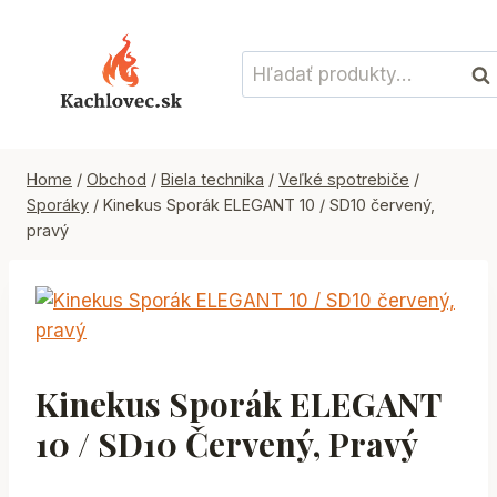
Skip
to
Hľadať:
content
Vyh
Home
/
Obchod
/
Biela technika
/
Veľké spotrebiče
/
Sporáky
/
Kinekus Sporák ELEGANT 10 / SD10 červený,
pravý
Kinekus Sporák ELEGANT
10 / SD10 Červený, Pravý