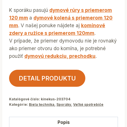
K sporáku pasujú
dymové rúry s priemerom
120 mm
a
dymové kolená s priemerom 120
mm
. V našej ponuke nájdete aj
komínové
zdery a ružice s priemerom 120mm
.
V prípade, že priemer dymovodu nie je rovnaký
ako priemer otvoru do komína, je potrebné
použiť
dymovú redukciu, prechodku
.
DETAIL PRODUKTU
Katalógové číslo:
kinekus-203704
Kategórie:
Biela technika
,
Sporáky
,
Veľké spotrebiče
Popis