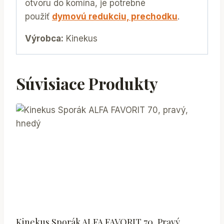
otvoru do komína, je potrebné
použiť
dymovú redukciu, prechodku
.
Výrobca:
Kinekus
Súvisiace Produkty
Kinekus Sporák ALFA FAVORIT 70, Pravý,