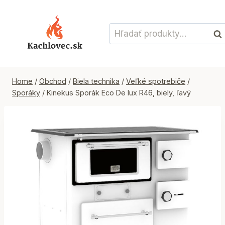
Skip
to
Hľadať:
content
Vyh
Home
/
Obchod
/
Biela technika
/
Veľké spotrebiče
/
Sporáky
/
Kinekus Sporák Eco De lux R46, biely, ľavý