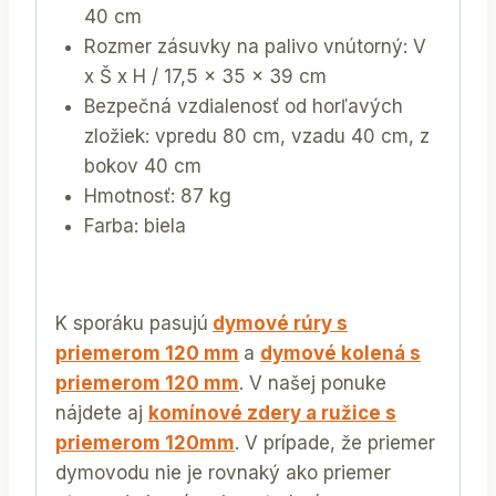
40 cm
Rozmer zásuvky na palivo vnútorný: V
x Š x H / 17,5 x 35 x 39 cm
Bezpečná vzdialenosť od horľavých
zložiek: vpredu 80 cm, vzadu 40 cm, z
bokov 40 cm
Hmotnosť: 87 kg
Farba: biela
K sporáku pasujú
dymové rúry s
priemerom 120 mm
a
dymové kolená s
priemerom 120 mm
. V našej ponuke
nájdete aj
komínové zdery a ružice s
priemerom 120mm
. V prípade, že priemer
dymovodu nie je rovnaký ako priemer