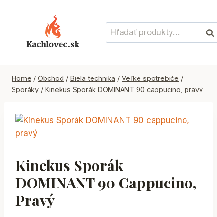
Skip
to
Hľadať:
content
Vyh
Home
/
Obchod
/
Biela technika
/
Veľké spotrebiče
/
Sporáky
/
Kinekus Sporák DOMINANT 90 cappucino, pravý
Kinekus Sporák
DOMINANT 90 Cappucino,
Pravý