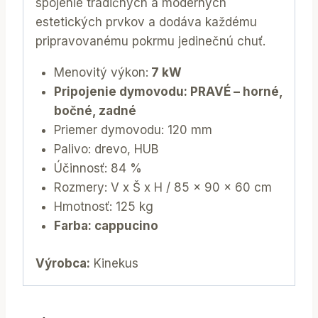
spojenie tradičných a moderných
estetických prvkov a dodáva každému
pripravovanému pokrmu jedinečnú chuť.
Menovitý výkon:
7 kW
Pripojenie dymovodu: PRAVÉ – horné,
bočné, zadné
Priemer dymovodu: 120 mm
Palivo: drevo, HUB
Účinnosť: 84 %
Rozmery: V x Š x H / 85 x 90 x 60 cm
Hmotnosť: 125 kg
Farba: cappucino
Výrobca:
Kinekus