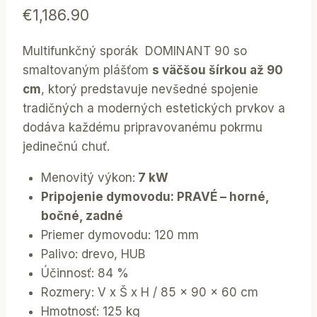
€
1,186.90
Multifunkčný sporák DOMINANT 90 so
smaltovaným plášťom
s väčšou šírkou až 90
cm
, ktorý predstavuje nevšedné spojenie
tradičných a moderných estetických prvkov a
dodáva každému pripravovanému pokrmu
jedinečnú chuť.
Menovitý výkon:
7 kW
Pripojenie dymovodu: PRAVÉ – horné,
bočné, zadné
Priemer dymovodu: 120 mm
Palivo: drevo, HUB
Účinnosť: 84 %
Rozmery: V x Š x H / 85 x 90 x 60 cm
Hmotnosť: 125 kg