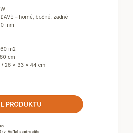
 kW
 ĽAVÉ – horné, bočné, zadné
120 mm
/ 60 m2
x 60 cm
H / 26 x 33 x 44 cm
IL PRODUKTU
62
áky
,
Veľké spotrebiče