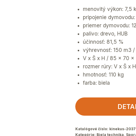
menovitý výkon: 7,5
pripojenie dymovodu:
priemer dymovodu: 
palivo: drevo, HUB
účinnosť: 81,5 %
výhrevnosť: 150 m3 
V x Š x H / 85 x 70 
rozmer rúry: V x Š x 
hmotnosť: 110 kg
farba: biela
DETA
Katalógové číslo:
kinekus-2037
Kategórie:
Biela technika
,
Spor