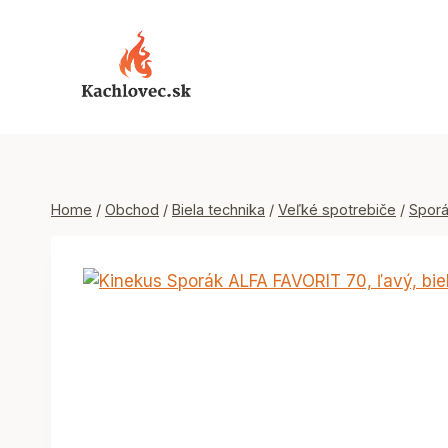
Skip
to
content
Home
/
Obchod
/
Biela technika
/
Veľké spotrebiče
/
Spor