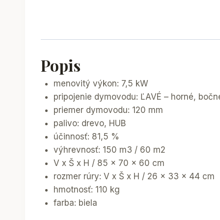
Popis
menovitý výkon: 7,5 kW
pripojenie dymovodu: ĽAVÉ – horné, bočn
priemer dymovodu: 120 mm
palivo: drevo, HUB
účinnosť: 81,5 %
výhrevnosť: 150 m3 / 60 m2
V x Š x H / 85 x 70 x 60 cm
rozmer rúry: V x Š x H / 26 x 33 x 44 cm
hmotnosť: 110 kg
farba: biela