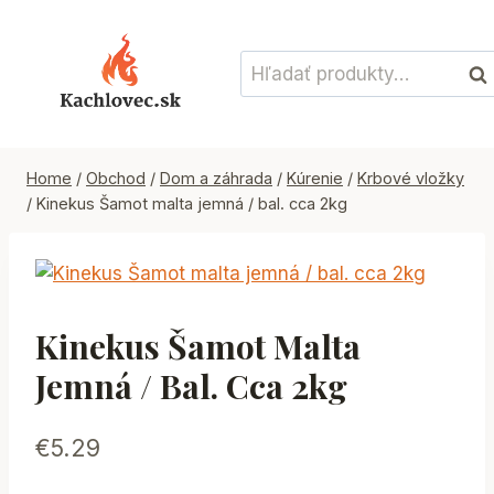
Skip
to
Hľadať:
content
Vyh
Home
/
Obchod
/
Dom a záhrada
/
Kúrenie
/
Krbové vložky
/
Kinekus Šamot malta jemná / bal. cca 2kg
Kinekus Šamot Malta
Jemná / Bal. Cca 2kg
€
5.29