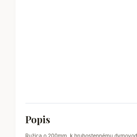
Popis
Ružica o 200mm, k hrubostennému dymovo