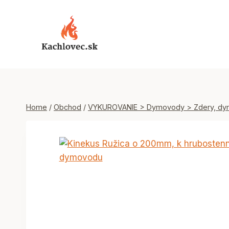
Skip
to
content
Home
/
Obchod
/
VYKUROVANIE > Dymovody > Zdery, dy