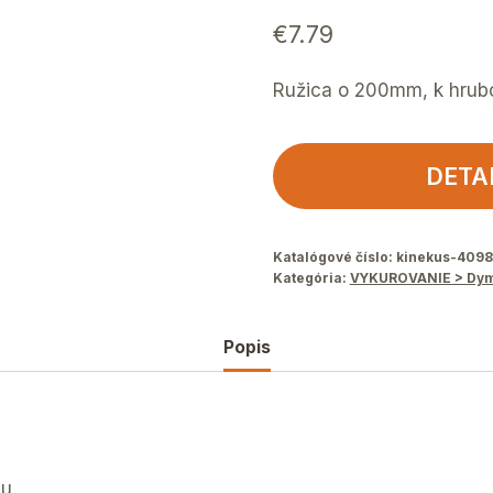
€
7.79
Ružica o 200mm, k hru
DETA
Katalógové číslo:
kinekus-409
Kategória:
VYKUROVANIE > Dymo
Popis
du