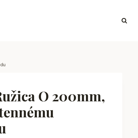
odu
Ružica O 200mm,
tennému
u