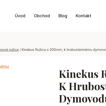
Úvod
Obchod
Blog
Kontakt
mové ružice
/
Kinekus Ružica o 200mm, k hrubostennému dymov
Kinekus 
K Hrubos
Dymovod