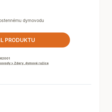
bostennému dymovodu
IL PRODUKTU
862001
vody > Zdery, dymové ružice