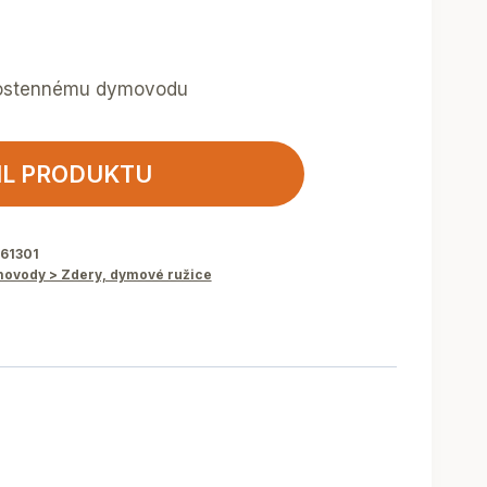
bostennému dymovodu
IL PRODUKTU
61301
vody > Zdery, dymové ružice