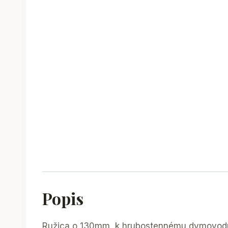
Popis
Ružica o 130mm, k hrubostennému dymovod