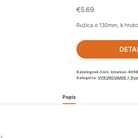
€
5.69
Ružica o 130mm, k hru
DETA
Katalógové číslo:
kinekus-4098
Kategória:
VYKUROVANIE > Dymo
Popis
u