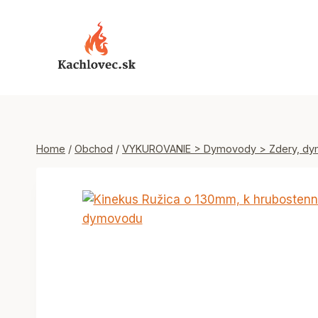
Skip
to
content
Home
/
Obchod
/
VYKUROVANIE > Dymovody > Zdery, dy