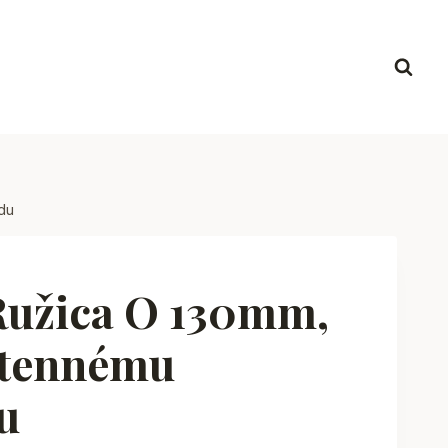
du
Ružica O 130mm,
tennému
u