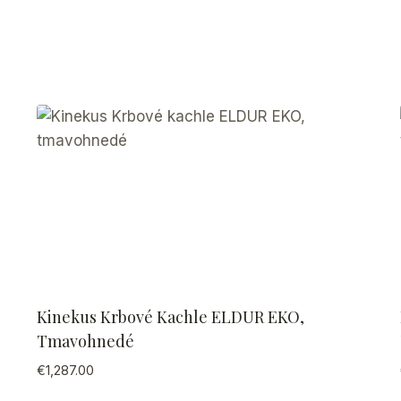
Kinekus Krbové Kachle ELDUR EKO,
Tmavohnedé
€
1,287.00