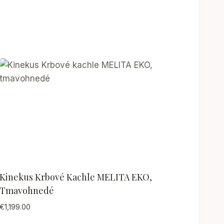
Kinekus Krbové Kachle MELITA EKO,
Tmavohnedé
€
1,199.00