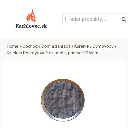
Skip
to
Hľadať:
content
Vyh
Home
/
Obchod
/
Dom a záhrada
/
Kúrenie
/
Dymovody
/
Kinekus Rozptyľovač plameňa, priemer 175mm