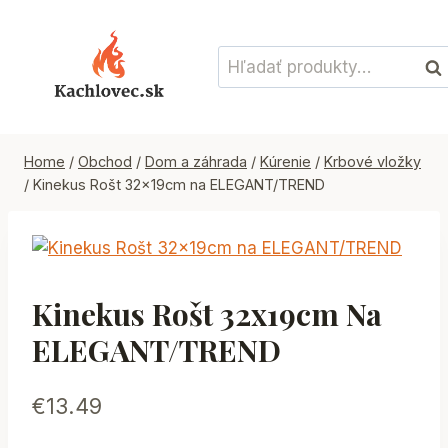
Skip
to
Hľadať:
content
Vyh
Home
/
Obchod
/
Dom a záhrada
/
Kúrenie
/
Krbové vložky
/
Kinekus Rošt 32x19cm na ELEGANT/TREND
Kinekus Rošt 32x19cm Na
ELEGANT/TREND
€
13.49