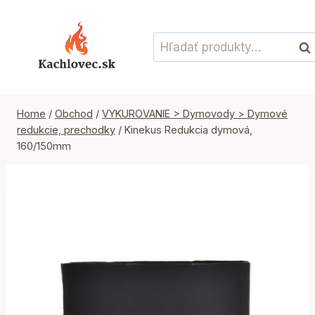
Skip
to
Hľadať:
content
Vyh
Home
/
Obchod
/
VYKUROVANIE > Dymovody > Dymové
redukcie, prechodky
/
Kinekus Redukcia dymová,
160/150mm