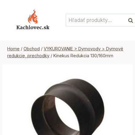
Skip
to
Hľadať:
content
Vyh
Home
/
Obchod
/
VYKUROVANIE > Dymovody > Dymové
redukcie, prechodky
/
Kinekus Redukcia 130/160mm