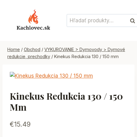
Skip
to
Hľadať:
content
Vyh
Home
/
Obchod
/
VYKUROVANIE > Dymovody > Dymové
redukcie, prechodky
/
Kinekus Redukcia 130 / 150 mm
Kinekus Redukcia 130 / 150
Mm
€
15.49