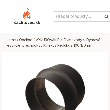
Skip
to
Hľadať:
content
Vyh
Home
/
Obchod
/
VYKUROVANIE > Dymovody > Dymové
redukcie, prechodky
/
Kinekus Redukcia 100/120mm