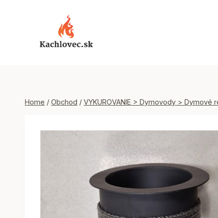
Skip
to
content
Home
/
Obchod
/
VYKUROVANIE > Dymovody > Dymové re