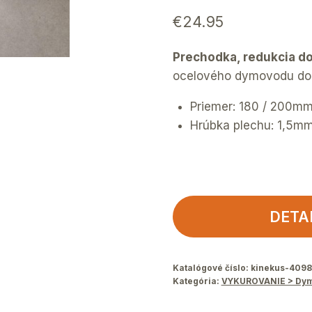
€
24.95
Prechodka, redukcia d
ocelového dymovodu do
Priemer: 180 / 200m
Hrúbka plechu: 1,5m
DETA
Katalógové číslo:
kinekus-409
Kategória:
VYKUROVANIE > Dym