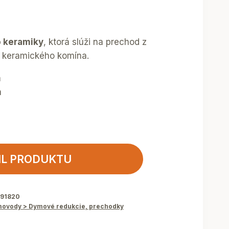
o keramiky
, ktorá slúži na prechod z
 keramického komína.
m
m
IL PRODUKTU
891820
ovody > Dymové redukcie, prechodky