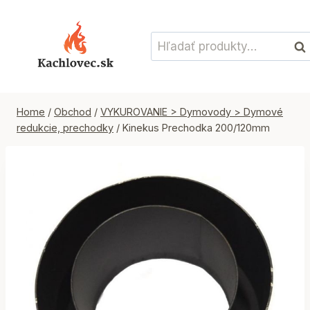
Skip
to
Hľadať:
content
Vyh
Home
/
Obchod
/
VYKUROVANIE > Dymovody > Dymové
redukcie, prechodky
/
Kinekus Prechodka 200/120mm