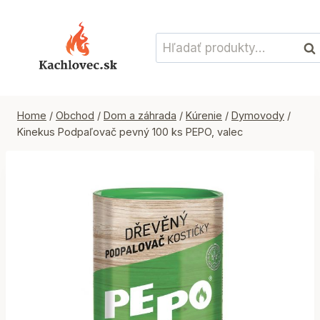
Skip
to
Hľadať:
content
Vyh
Home
/
Obchod
/
Dom a záhrada
/
Kúrenie
/
Dymovody
/
Kinekus Podpaľovač pevný 100 ks PEPO, valec