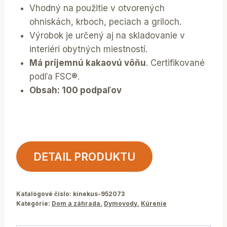
Vhodný na použitie v otvorených
ohniskách, krboch, peciach a griloch.
Výrobok je určený aj na skladovanie v
interiéri obytných miestností.
Má príjemnú kakaovú vôňu
. Certifikované
podľa FSC®.
Obsah: 100 podpaľov
DETAIL PRODUKTU
Katalógové číslo:
kinekus-952073
Kategórie:
Dom a záhrada
,
Dymovody
,
Kúrenie