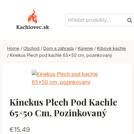
Skip
to
Hľadať:
content
Vyh
Home
/
Obchod
/
Dom a záhrada
/
Kúrenie
/
Krbové kachle
/
Kinekus Plech pod kachle 65×50 cm, pozinkovaný
Kinekus Plech Pod Kachle
65×50 Cm, Pozinkovaný
€
15.49