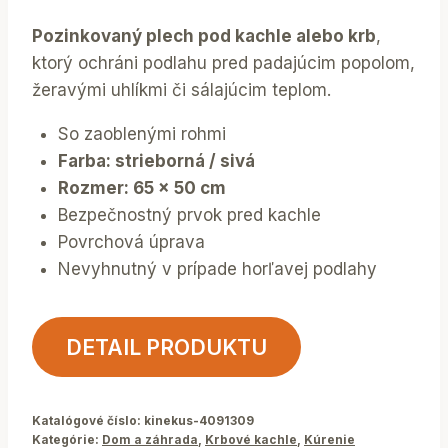
Pozinkovaný plech pod kachle alebo krb
,
ktorý ochráni podlahu pred padajúcim popolom,
žeravými uhlíkmi či sálajúcim teplom.
​So zaoblenými rohmi
Farba: strieborná / sivá
Rozmer: 65 x 50 cm
Bezpečnostný prvok pred kachle
Povrchová úprava
Nevyhnutný v prípade horľavej podlahy
DETAIL PRODUKTU
Katalógové číslo:
kinekus-4091309
Kategórie:
Dom a záhrada
,
Krbové kachle
,
Kúrenie