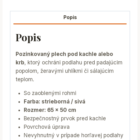
Popis
Popis
Pozinkovaný plech pod kachle alebo
krb
, ktorý ochráni podlahu pred padajúcim
popolom, žeravými uhlíkmi či sálajúcim
teplom.
​So zaoblenými rohmi
Farba: strieborná / sivá
Rozmer: 65 x 50 cm
Bezpečnostný prvok pred kachle
Povrchová úprava
Nevyhnutný v prípade horľavej podlahy