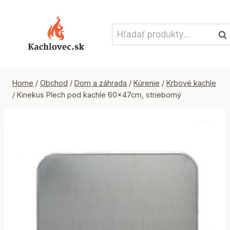
Skip
to
Hľadať:
content
Vyh
Home
/
Obchod
/
Dom a záhrada
/
Kúrenie
/
Krbové kachle
/
Kinekus Plech pod kachle 60x47cm, strieborný