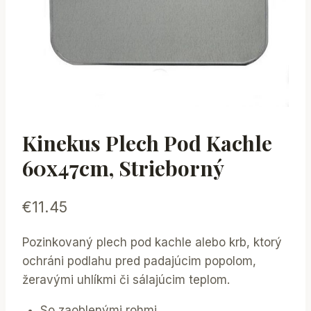
Kinekus Plech Pod Kachle
60x47cm, Strieborný
€
11.45
Pozinkovaný plech pod kachle alebo krb, ktorý
ochráni podlahu pred padajúcim popolom,
žeravými uhlíkmi či sálajúcim teplom.
​So zaoblenými rohmi